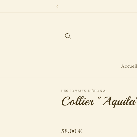
et
Le délai de créa
passer
au
contenu
Accuei
LES JOYAUX D'ÉPONA
Collier "Aquila
Prix
58.00 €