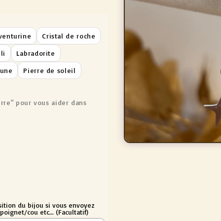
venturine
Cristal de roche
li
Labradorite
lune
Pierre de soleil
erre" pour vous aider dans
Ouvrir
le
média
1
dans
une
fenêtre
modale
ition du bijou si vous envoyez
poignet/cou etc... (Facultatif)