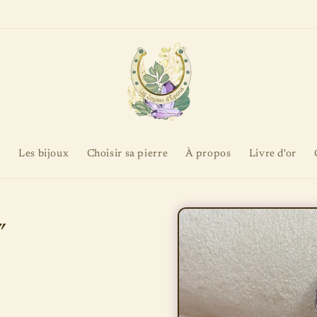
tion actuel est de 2 semaines à compter de la réception de vos crins/poils en
l
Les bijoux
Choisir sa pierre
À propos
Livre d'or
Passer aux
"
informations
produits